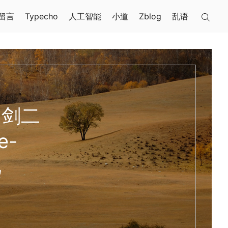
留言
Typecho
人工智能
小道
Zblog
乱语
 剑二
e-
比