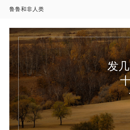
鲁鲁和非人类
发几
十